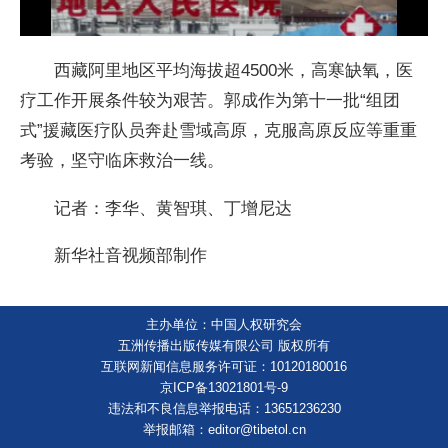
西藏阿里地区平均海拔超4500米，高寒缺氧，医
疗工作开展条件较为艰苦。郭成作为第十一批“组团
式”援藏医疗队员奔赴雪域高原，克服高原反应等重重
考验，坚守临床救治一线。
记者：李华、黄智琪、丁增尼达
新华社音视频部制作
主办单位：中国人权研究会
五洲传播出版传媒有限公司 版权所有
互联网新闻信息服务许可证：10120180016
京ICP备13021801号-9
违法和不良信息举报电话：13651236230
举报邮箱：editor@tibetol.cn