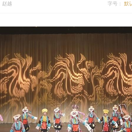
：赵越
字号：
默