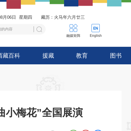
08月06日
星期四
藏历：火马年六月廿三
融媒矩阵
English
西藏百科
援藏
教育
图书
曲小梅花”全国展演