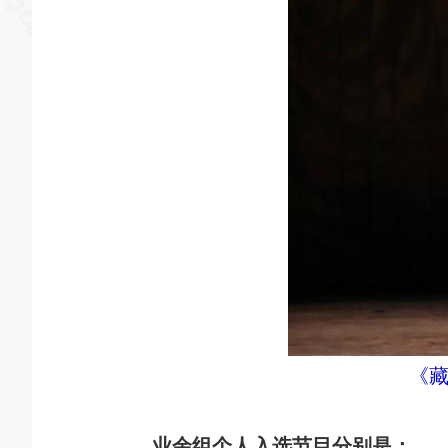
《藏
业余组个人入选节目分别是：