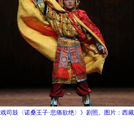
戏司鼓〈诺桑王子·悲痛欲绝〉》剧照。图片：西