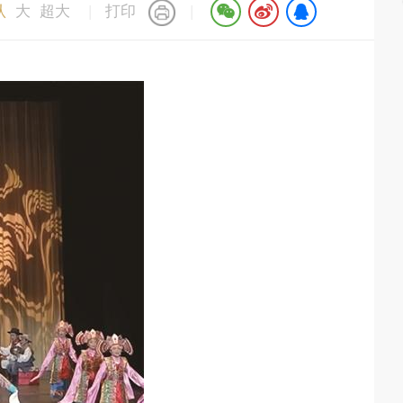
认
大
超大
|
打印
|