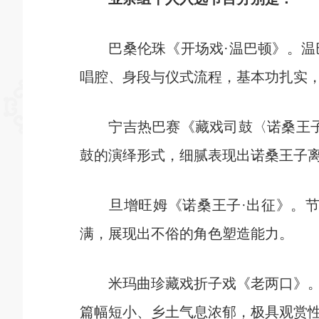
巴桑伦珠《开场戏·温巴顿》。温巴
唱腔、身段与仪式流程，基本功扎实
宁吉热巴赛《藏戏司鼓〈诺桑王子·
鼓的演绎形式，细腻表现出诺桑王子
旦增旺姆《诺桑王子·出征》。节
满，展现出不俗的角色塑造能力。
米玛曲珍藏戏折子戏《老两口》。剧
篇幅短小、乡土气息浓郁，极具观赏