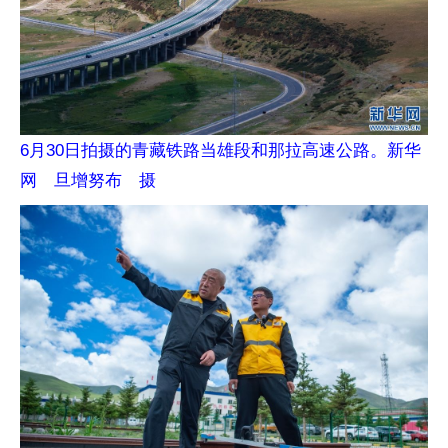
6月30日拍摄的青藏铁路当雄段和那拉高速公路。新华
网 旦增努布 摄