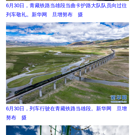
6月30日，青藏铁路当雄段当曲卡护路大队队员向过往
列车敬礼。新华网 旦增努布 摄
6月30日，列车行驶在青藏铁路当雄段。新华网 旦增
努布 摄