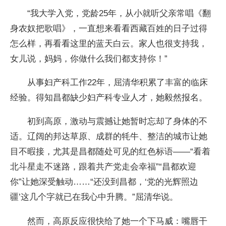
“我大学入党，党龄25年，从小就听父亲常唱《翻
身农奴把歌唱》，一直想来看看西藏百姓的日子过得
怎么样，再看看这里的蓝天白云。家人也很支持我，
女儿说，妈妈，你做什么我们都支持你！”
从事妇产科工作22年，屈清华积累了丰富的临床
经验。得知昌都缺少妇产科专业人才，她毅然报名。
初到高原，激动与震撼让她暂时忘却了身体的不
适。辽阔的邦达草原、成群的牦牛、整洁的城市让她
目不暇接，尤其是昌都随处可见的红色标语——“看着
北斗星走不迷路，跟着共产党走会幸福”“昌都欢迎
你”让她深受触动……“还没到昌都，‘党的光辉照边
疆’这几个字就已在我心中升腾。”屈清华说。
然而，高原反应很快给了她一个下马威：嘴唇干