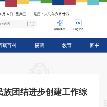
08月07日
星期五
藏历：火马年六月廿四
融媒矩阵
English
西藏百科
援藏
教育
图书
民族团结进步创建工作综