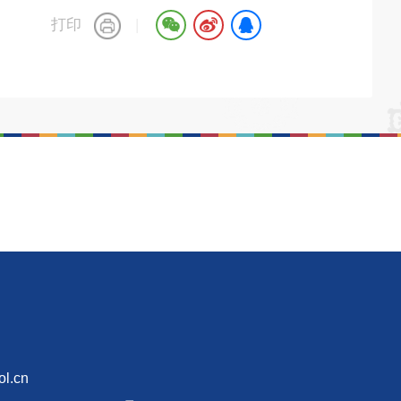
打印
|
l.cn