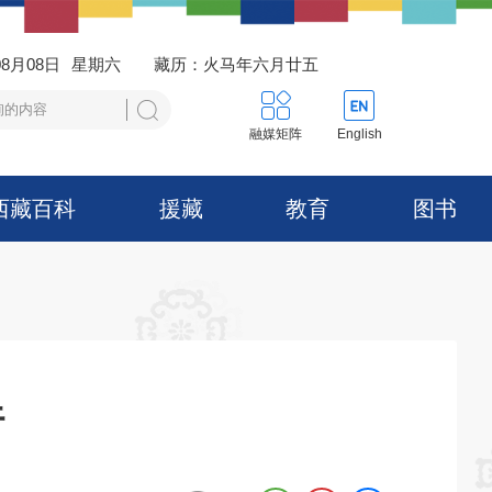
08月08日
星期六
藏历：火马年六月廿五
融媒矩阵
English
西藏百科
援藏
教育
图书
行