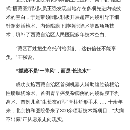
式”援藏医疗队队员王强发现当地存在多项先进内镜技
术的空白，于是带领团队积极开展超声内镜引导下细
针穿刺活检术、内镜黏膜下肿物挖除术等四项新技
术，填补了西藏自治区人民医院多年技术空白。
“藏区百姓把生命托付给我们，这份信任不能辜
负。”王强说。
“援藏不是‘一阵风’，而是‘长流水’”
成功实施西藏自治区首例机器人辅助腹腔镜根治
性膀胱切除术、首例胃早癌复杂病例的内镜黏膜下剥
离术、首例儿童“生长友好型”脊柱矫形手术……十余年
来，北京协和医院带来了300余项新技术新项目，“大病
不出藏”正从愿景走向现实。