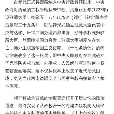
自元代正式将西藏纳入中央行政管辖以来，中央
政府对西藏的主权管辖从未中断。清雍正五年(1727年)
设驻藏大臣，乾隆五十八年(1793年)颁行《钦定藏内善
后章程二十九条》，以法律形式确立驻藏大臣代表中
央与达赖、班禅共同办理西藏事务，涉外事权统归驻
藏大臣。然而晚清国力衰微，驻藏大臣制度名存实
亡，涉外主权遭帝国主义侵犯。《十七条协议》的签
订彻底改变了这一格局，即中央人民政府在西藏确立
了完整防务权与统一外事权，人民解放军进驻使主权
管辖全面落实。这不仅从根本上改变了近代治藏困
境，更为当代西南边疆安全与国家主权完整筑牢了根
本保障。
和平解放为西藏的制度变迁打开了历史性的政治
通道，最终实现了从政教合一的封建农奴制向人民民
主的社会主义制度的历史性跨越。《十七条协议》明