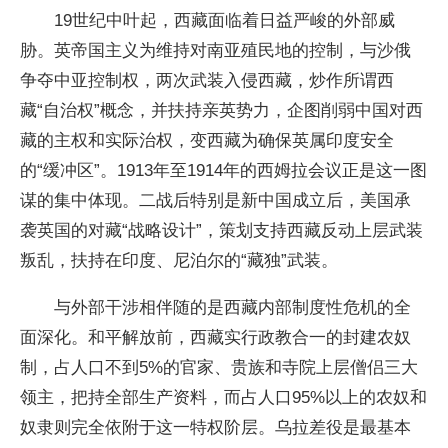
19世纪中叶起，西藏面临着日益严峻的外部威
胁。英帝国主义为维持对南亚殖民地的控制，与沙俄
争夺中亚控制权，两次武装入侵西藏，炒作所谓西
藏“自治权”概念，并扶持亲英势力，企图削弱中国对西
藏的主权和实际治权，变西藏为确保英属印度安全
的“缓冲区”。1913年至1914年的西姆拉会议正是这一图
谋的集中体现。二战后特别是新中国成立后，美国承
袭英国的对藏“战略设计”，策划支持西藏反动上层武装
叛乱，扶持在印度、尼泊尔的“藏独”武装。
与外部干涉相伴随的是西藏内部制度性危机的全
面深化。和平解放前，西藏实行政教合一的封建农奴
制，占人口不到5%的官家、贵族和寺院上层僧侣三大
领主，把持全部生产资料，而占人口95%以上的农奴和
奴隶则完全依附于这一特权阶层。乌拉差役是最基本