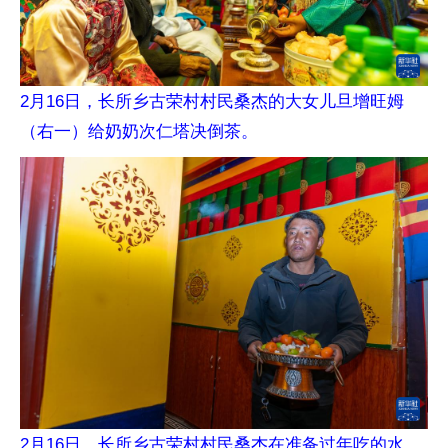
2月16日，长所乡古荣村村民桑杰的大女儿旦增旺姆
（右一）给奶奶次仁塔决倒茶。
2月16日，长所乡古荣村村民桑杰在准备过年吃的水