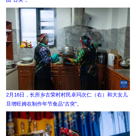
2月16日，长所乡古荣村村民卓玛次仁（右）和大女儿
旦增旺姆在制作年节食品“古突”。