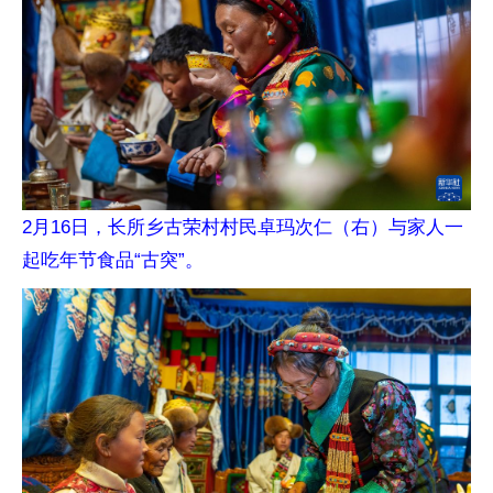
2月16日，长所乡古荣村村民卓玛次仁（右）与家人一
起吃年节食品“古突”。