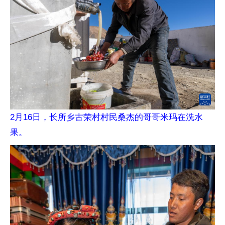
2月16日，长所乡古荣村村民桑杰的哥哥米玛在洗水
果。