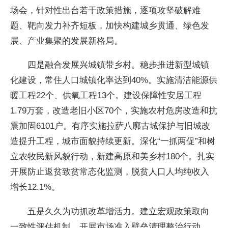
场会，针对性出台若干政策措施，逐项攻坚破解难
题、靶向发力补齐短板，加快构建城乡贯通、绿色发
展、产业集聚的发展新格局。
四是融合发展兴城镇带乡村。稳步推进新型城镇
化建设，常住人口城镇化率达到40%。实施清洁能源供
暖工程22个、供氧工程13个。建设保障性安居工程
1.79万套，改造老旧小区70个，实施农村危房改造和抗
震加固6101户。有序实施拉萨八廓古城保护与旧城改
造提升工程，城市面貌持续更新。深化“一抓两促”和树
立农牧民新风貌行动，新建高原和美乡村180个。扎实
开展防止返贫致贫常态化监测，脱贫人口人均纯收入
增长12.1%。
五是久久为功抓改革增活力。建立宏观政策取向
一致性评估机制，开展市场准入壁垒清理整治行动。