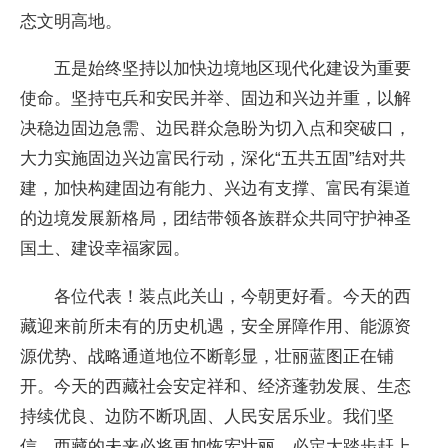
态文明高地。
五是始终坚持以加快边境地区现代化建设为重要
使命。坚持屯兵和安民并举、固边和兴边并重，以解
决稳边固边急需、边民群众急盼为切入点和突破口，
大力实施固边兴边富民行动，深化“五共五固”结对共
建，加快构建固边有能力、兴边有支撑、富民有渠道
的边境发展新格局，团结带领各族群众共同守护神圣
国土、建设幸福家园。
各位代表！装点此关山，今朝更好看。今天的西
藏迎来前所未有的历史机遇，安全屏障作用、能源资
源优势、战略通道地位不断彰显，壮丽蓝图正在铺
开。今天的西藏社会安定祥和、经济蓬勃发展、生态
持续优良、边防不断巩固、人民安居乐业。我们坚
信，西藏的未来必将更加恢宏壮丽，必定大踏步赶上