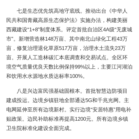
七是生态优先筑高地守底线。推动出台《中华人
民共和国青藏高原生态保护法》实施办法，构建美丽
西藏建设“1+8”制度体系。评定首批自治区4A级“无废城
市”。新增营造林148万亩、其中南北山绿化工程43万
亩，修复治理退化草原517万亩，治理水土流失23万
亩。开展人工造林碳汇本底调查和交易试点。全区环
境空气质量优良天数比例保持99%以上，主要江河湖泊
和饮用水水源地水质达标率100%。
八是兴边富民强基础固根本。首批智慧边防项目
建成投运。边境乡镇驻地全部通达5G和千兆光网。主
电网延伸至所有边境新村。实行边境“安居特惠”用电补
贴政策。边民补助标准再提高1200元。所有边境乡镇
卫生院标准化建设全面完成。