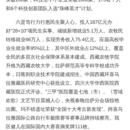
和6个科技创新团队入选“珠峰英才”计划。
六是笃行力行惠民生聚人心。投入187亿元办
好“28+10”项民生实事。城镇新增就业5.1万人。农牧民
转移就业66万人，实现劳务收入75.4亿元。应届高校毕
业生就业率95%以上，其中区外就业占12%以上。覆盖
全民的多层次社会保障体系基本建成。西藏农牧学院
升格为西藏农牧大学，拉萨师范高等专科学校成功升
本，日喀则职业技术学院建成招生。中国西藏环喜马
拉雅藏医药研究中心获批设立。四川大学华西医院西
藏医院正式开诊。“三甲”医院覆盖七地（市）。《雪域
欢歌》文艺节目震撼人心，央视春晚拉萨分会场惊艳
出圈。玛不错遗址荣获“全国十大考古新发现”。跨喜马
拉雅国际公路自行车极限赛等赛事品牌持续擦亮。我
区健儿在国际国内大赛喜摘奖牌111枚。