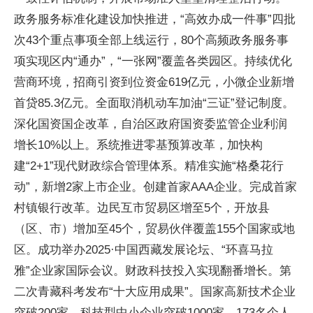
政务服务标准化建设加快推进，“高效办成一件事”四批
次43个重点事项全部上线运行，80个高频政务服务事
项实现区内“通办”，“一张网”覆盖各类园区。持续优化
营商环境，招商引资到位资金619亿元，小微企业新增
首贷85.3亿元。全面取消机动车加油“三证”登记制度。
深化国资国企改革，自治区政府国资委监管企业利润
增长10%以上。系统推进零基预算改革，加快构
建“2+1”现代财政综合管理体系。精准实施“格桑花行
动”，新增2家上市企业。创建首家AAA企业。完成首家
村镇银行改革。边民互市贸易区增至5个，开放县
（区、市）增加至45个，贸易伙伴覆盖155个国家或地
区。成功举办2025·中国西藏发展论坛、“环喜马拉
雅”企业家国际会议。财政科技投入实现翻番增长。第
二次青藏科考发布“十大应用成果”。国家高新技术企业
突破200家，科技型中小企业突破1000家。173名个人