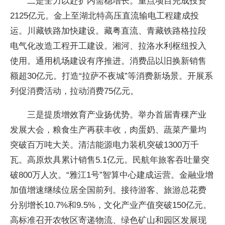
二是全力以赴扩内需稳增长。重点项目完成投资
2125亿元。金上至湖北特高压直流输电工程建成投
运。川藏铁路加快建设。藏粤直流、青藏铁路格拉段
电气化改造工程开工建设。湘河、拉洛水利枢纽投入
使用。通用机场建设有序推进。消费品以旧换新销售
额超30亿元。打造“拉萨不夜城”等消费新场景。开展系
列促消费活动，拉动消费75亿元。
三是提质增效育产业扬优势。举办首届青稞产业
发展大会，粮食生产再获丰收，肉蛋奶、蔬菜产量均
突破百万吨大关。清洁能源电力装机突破1300万千
瓦。高原炊具累计销售5.1亿元。民航年旅客吞吐量突
破800万人次。“雅江1号”智算中心建成运营。金融业增
加值增速继续位居全国前列。接待游客、旅游总花费
分别增长10.7%和9.5%，文化产业产值突破150亿元。
高标准召开农牧区寄递物流、绿色矿山和园区发展现